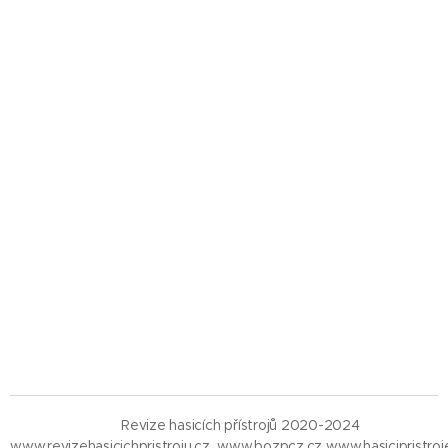
Revize hasicích přístrojů 2020-2024
www.revizehasicichpristroju.cz
www.bozpcz.cz
www.hasicipristroj