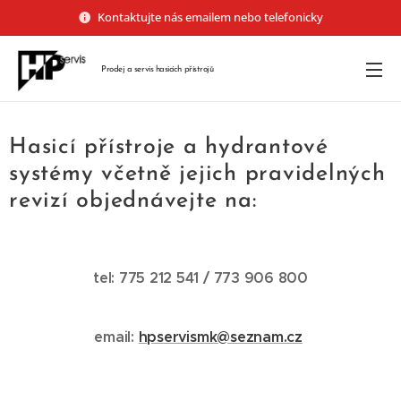
Kontaktujte nás emailem nebo telefonicky
Prodej a servis hasicích
přístrojů
Hasicí přístroje a hydrantové
systémy včetně jejich pravidelných
revizí objednávejte na:
tel: 775 212 541 / 773 906 800
email:
hpservismk@seznam.cz